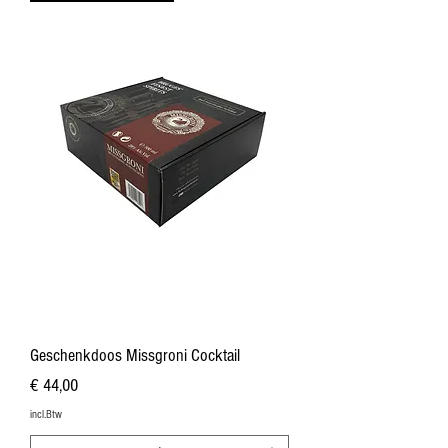
Geschenkdoos Missgroni Cocktail
Prijs
€ 44,00
incl.Btw