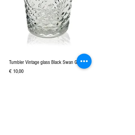
Tumbler Vintage glass Black Swan Gin
Prijs
€ 10,00
incl.Btw
In winkelwagen
Mis niets van ons nieuws!