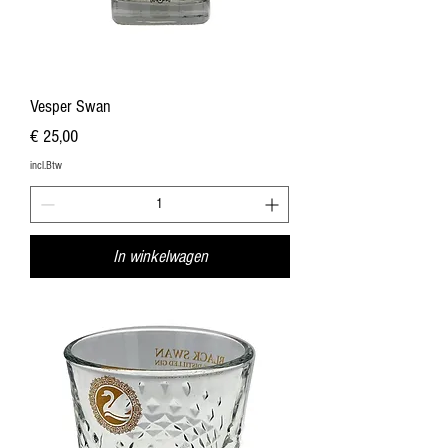
Vesper Swan
Prijs
€ 25,00
incl.Btw
In winkelwagen