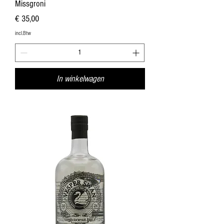
Missgroni
Prijs
€ 35,00
incl.Btw
In winkelwagen