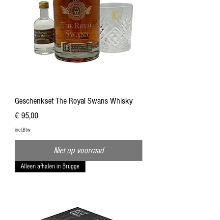
Geschenkset The Royal Swans Whisky
Prijs
€ 95,00
incl.Btw
Niet op voorraad
Alleen afhalen in Brugge