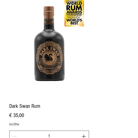
Dark Swan Rum
Prijs
€ 35,00
incl.Btw