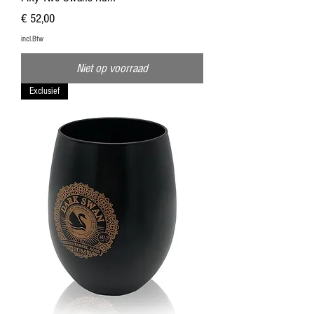
Prijs
€ 52,00
incl.Btw
Niet op voorraad
Exclusief