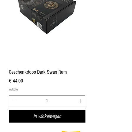
Geschenkdoos Dark Swan Rum
Prijs
€ 44,00
incl.Btw
In winkelwagen