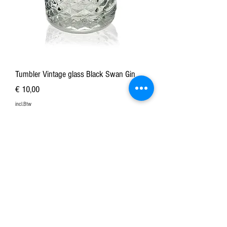
Tumbler Vintage glass Black Swan Gin
Prijs
€ 10,00
incl.Btw
In winkelwagen
Mis niets van ons nieuws!