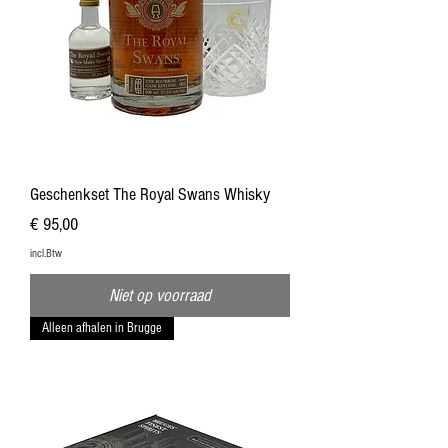
Geschenkset The Royal Swans Whisky
Prijs
€ 95,00
incl.Btw
Niet op voorraad
Alleen afhalen in Brugge