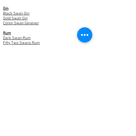
Gin
Black Swan Gin
Gold Swan Gin
Coren Swan Genever
Rum
Dark Swan Rum
Fifty Two Swans Rum
Bottled cocktails
Missgroni
Vesper Swan
Cadeaubon
The Bruges Gin Society
Winkels en verkooppunten
Een Brugse gin club
Over ons
Nieuws
Feedback
Contact