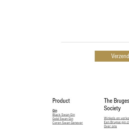
Verzen
Product
The Bruges
Society
Gin
Black Swan Gin
Winkels en verk
Gold Swan Gin
Een Brugse gin c
Coren Swan Genever
Over ons