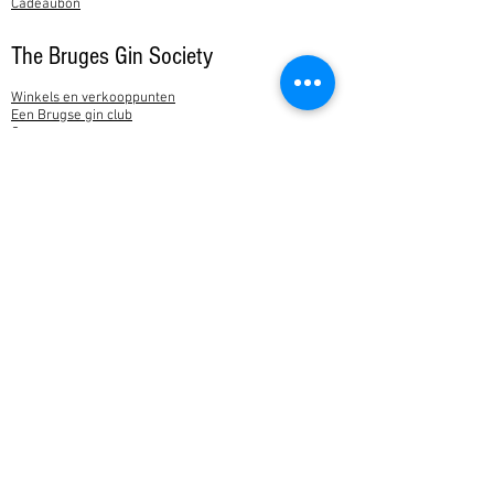
Cadeaubon
The Bruges Gin Society
Winkels en verkooppunten
Een Brugse gin club
Over ons
Nieuws
Feedback
Contact
Mijn account
Mijn account
Service​
Uw privacy
Verzend- & retourbeleid
Contact