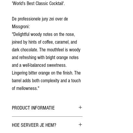
'World's Best Classic Cocktail'.
De professionele jury zei over de
Missgroni:
"Delightful woody notes on the nose,
joined by hints of coffee, caramel, and
dark chocolate. The mouthfeel is woody
and refreshing with bright orange notes
and a well-balanced sweetness.
Lingering bitter orange on the finish. The
barrel adds both complexity and a touch
of mellowness."
PRODUCT INFORMATIE
Alcohol:
28%
HOE SERVEER JE HEM?
Volume:
50 cl