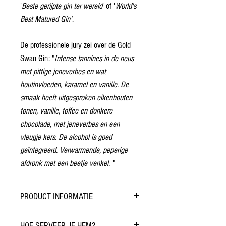
'
Beste gerijpte gin ter wereld
' of '
World's
Best Matured Gin'
.
De professionele jury zei over de Gold
Swan Gin: "
Intense tannines in de neus
met pittige jeneverbes en wat
houtinvloeden, karamel en vanille. De
smaak heeft uitgesproken eikenhouten
tonen, vanille, toffee en donkere
chocolade, met jeneverbes en een
vleugje kers. De alcohol is goed
geïntegreerd. Verwarmende, peperige
afdronk met een beetje venkel.
"
PRODUCT INFORMATIE
Alcohol
:
60% vol
HOE SERVEER JE HEM?