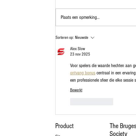
Plaats een opmerking...
The Bruges Gin Society ontwikkelt
Sorteren op:
Nieuwste
Santé gin voor twee beste sommeliers
van België
Alex Slow
23 nov 2025
Voor spelers die waarde hechten aan g
ontvang bonus
 centraal in een ervarin
een professionele sfeer die elke sessie 
Bewerkt
Like
Reageren
Product
The Bruges
Society