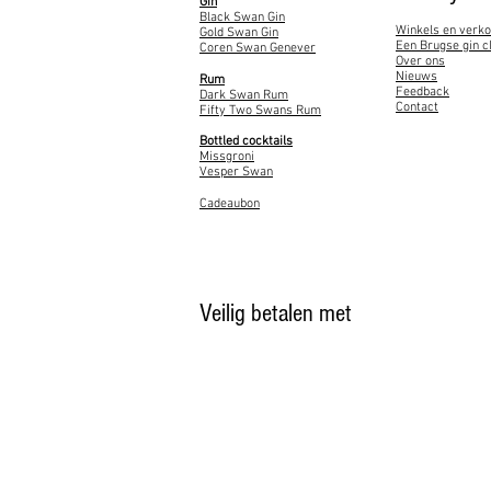
Gin
Black Swan Gin
Winkels en verk
Gold Swan Gin
Een Brugse gin c
Coren Swan Genever
Over ons
Nieuws
Rum
Feedback
Dark Swan Rum
Contact
Fifty Two Swans Rum
Bottled cocktails
Missgroni
Vesper Swan
Cadeaubon
Veilig betalen met