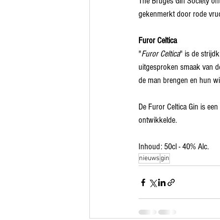
The Bruges Gin Society on
gekenmerkt door rode vruch
Furor Celtica
"
Furor Celtica
" is de strij
uitgesproken smaak van deze
de man brengen en hun wil
De Furor Celtica Gin is een
ontwikkelde. 
Inhoud: 50cl - 40% Alc. 
nieuws
gin