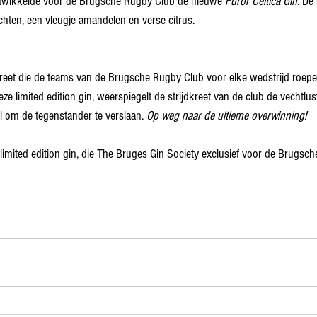
twikkelde voor de Brugsche Rugby Club de nieuwe 
Furor Celtica Gin
. De
ten, een vleugje amandelen en verse citrus. 
dkreet die de teams van de Brugsche Rugby Club voor elke wedstrijd roepen
 limited edition gin, weerspiegelt de strijdkreet van de club de vechtlus
 om de tegenstander te verslaan. 
Op weg naar de ultieme overwinning! 
 limited edition gin, die The Bruges Gin Society exclusief voor de Brugsc