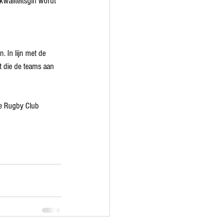
 kwaliteitsgin wordt 
. In lijn met de 
t die de teams aan 
he Rugby Club 