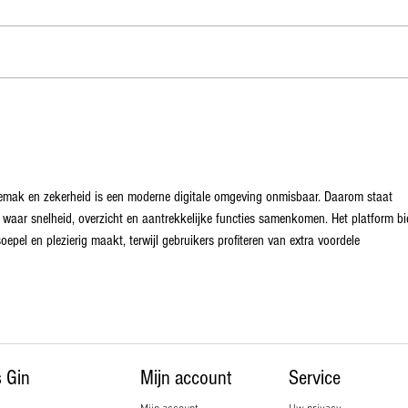
West-Vlaamse lanceert eigenzinnige
“Roaster’s” koffiegin met The Bruges
Gin Society
emak en zekerheid is een moderne digitale omgeving onmisbaar. Daarom staat 
g waar snelheid, overzicht en aantrekkelijke functies samenkomen. Het platform bi
soepel en plezierig maakt, terwijl gebruikers profiteren van extra voordele
 Gin
Mijn account
Service​