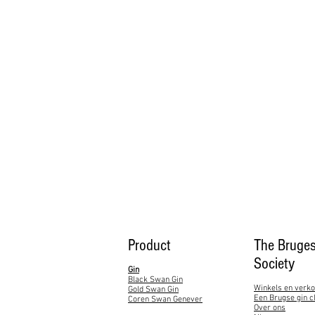
Product
The Bruges
Society
Gin
Black Swan Gin
Winkels en verk
Gold Swan Gin
Een Brugse gin c
Coren Swan Genever
Over ons