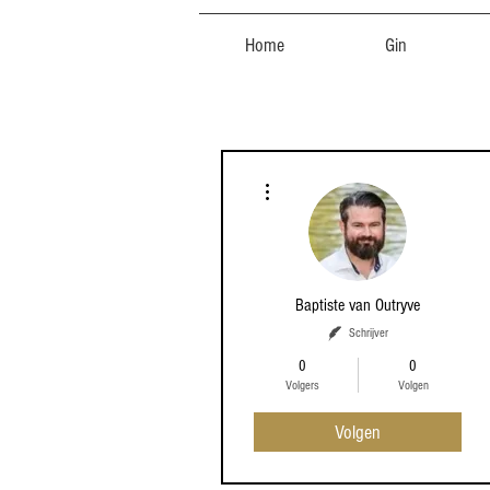
Home
Gin
Meer acties
Baptiste van Outryve
Schrijver
0
0
Volgers
Volgen
Volgen