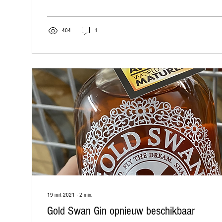
404
1
19 mrt 2021
∙
2
min.
Gold Swan Gin opnieuw beschikbaar